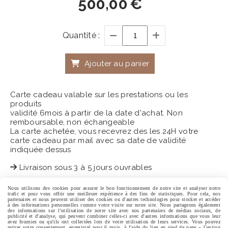
500,00
€
Quantité :
Ajouter au panier
Carte cadeau valable sur les prestations ou les
produits
validité 6mois à partir de la date d'achat. Non
remboursable, non échangeable
La carte achetée, vous recevrez des les 24H votre
carte cadeau par mail avec sa date de validité
indiquée dessus
Livraison sous 3 à 5 jours ouvrables
Nous utilisons des cookies pour assurer le bon fonctionnement de notre site et analyser notre
trafic et pour vous offrir une meilleure expérience à des fins de statistiques. Pour cela, nos
partenaires et nous peuvent utiliser des cookies ou d'autres technologies pour stocker et accéder
Centre Expertise Esthétique
à des informations personnelles comme votre visite sur notre site. Nous partageons également
des informations sur l'utilisation de notre site avec nos partenaires de médias sociaux, de
publicité et d'analyse, qui peuvent combiner celles-ci avec d'autres informations que vous leur
avez fournies ou qu'ils ont collectées lors de votre utilisation de leurs services. Vous pouvez
retirer votre consentement, enregistré pour 6 mois, à l'aide du lien en pied de page « Gestion