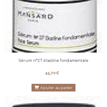
Sérum n°27 élastine fondamentale
45,70
€
Ajouter au panier