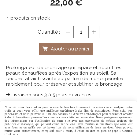
22,00
€
4
produits en stock
Quantité :
Ajouter au panier
Prolongateur de bronzage qui répare et nourrit les
peaux échauffées après l'exposition au soleil. Sa
texture rafraichissante au parfum de monoi pénètre
rapidement pour préserver et sublimer le bronzage
Livraison sous 3 à 5 jours ouvrables
Nous utilisons des cookies pour assurer le bon fonctionnement de notre site et analyser notre
trafic et pour vous offrir une meilleure expérience à des fins de statistiques. Pour cela, nos
partenaires et nous peuvent utiliser des cookies ou d'autres technologies pour stocker et accéder
Centre Expertise Esthétique
à des informations personnelles comme votre visite sur notre site. Nous partageons également
des informations sur l'utilisation de notre site avec nos partenaires de médias sociaux, de
publicité et d'analyse, qui peuvent combiner celles-ci avec d'autres informations que vous leur
avez fournies ou qu'ils ont collectées lors de votre utilisation de leurs services. Vous pouvez
retirer votre consentement, enregistré pour 6 mois, à l'aide du lien en pied de page « Gestion
Mentions Légales
Conditions générales de vente
Cookies ».