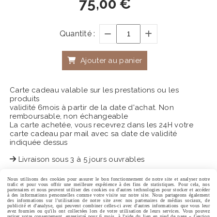
75,00
€
Quantité :
Ajouter au panier
Carte cadeau valable sur les prestations ou les
produits
validité 6mois à partir de la date d'achat. Non
remboursable, non échangeable
La carte achetée, vous recevrez dans les 24H votre
carte cadeau par mail avec sa date de validité
indiquée dessus
Livraison sous 3 à 5 jours ouvrables
Nous utilisons des cookies pour assurer le bon fonctionnement de notre site et analyser notre
trafic et pour vous offrir une meilleure expérience à des fins de statistiques. Pour cela, nos
partenaires et nous peuvent utiliser des cookies ou d'autres technologies pour stocker et accéder
Centre Expertise Esthétique
à des informations personnelles comme votre visite sur notre site. Nous partageons également
des informations sur l'utilisation de notre site avec nos partenaires de médias sociaux, de
publicité et d'analyse, qui peuvent combiner celles-ci avec d'autres informations que vous leur
avez fournies ou qu'ils ont collectées lors de votre utilisation de leurs services. Vous pouvez
retirer votre consentement, enregistré pour 6 mois, à l'aide du lien en pied de page « Gestion